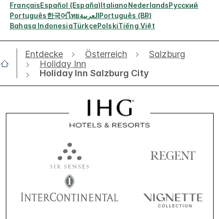
Français
Español (España)
Italiano
Nederlands
Русский
Português
한국어
ไทย
العربية
Português (BR)
Bahasa Indonesia
Türkçe
Polski
Tiếng Việt
Entdecke
Österreich
Salzburg
Holiday Inn
Holiday Inn Salzburg City