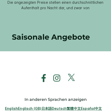
Die angezeigten Preise stellen einen durchschnittlichen
Aufenthalt pro Nacht dar, und zwar von
Saisonale Angebote
In anderen Sprachen anzeigen
English
Englisch (GB)
日本語
Deutsch
繁體中文
Español
中文