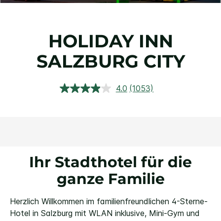
HOLIDAY INN
SALZBURG CITY
4.0
(1053)
1053
Bewertungen
lesen.
Link
auf
derselben
Seite.
Ihr Stadthotel für die
ganze Familie
Herzlich Willkommen im familienfreundlichen 4-Sterne-
Hotel in Salzburg mit WLAN inklusive, Mini-Gym und