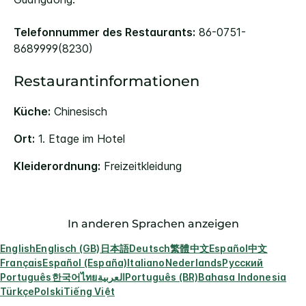
Telefonnummer des Restaurants:
86-0751-
8689999(8230)
Restaurantinformationen
Küche:
Chinesisch
Ort:
1. Etage im Hotel
Kleiderordnung:
Freizeitkleidung
In anderen Sprachen anzeigen
English
Englisch (GB)
日本語
Deutsch
繁體中文
Español
中文
Français
Español (España)
Italiano
Nederlands
Русский
Português
한국어
ไทย
العربية
Português (BR)
Bahasa Indonesia
Türkçe
Polski
Tiếng Việt