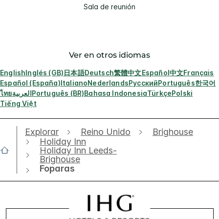
Sala de reunión
Ver en otros idiomas
English
Inglés (GB)
日本語
Deutsch
繁體中文
Español
中文
Français
Español (España)
Italiano
Nederlands
Русский
Português
한국어
ไทย
العربية
Português (BR)
Bahasa Indonesia
Türkçe
Polski
Tiếng Việt
Explorar
Reino Unido
Brighouse
Holiday Inn
Holiday Inn Leeds-
Brighouse
Foparas