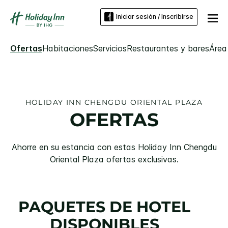
Iniciar sesión / Inscribirse
Ofertas
Habitaciones
Servicios
Restaurantes y bares
Área
HOLIDAY INN
CHENGDU ORIENTAL PLAZA
OFERTAS
Ahorre en su estancia con estas
Holiday Inn
Chengdu
Oriental Plaza
ofertas exclusivas.
PAQUETES DE HOTEL
DISPONIBLES