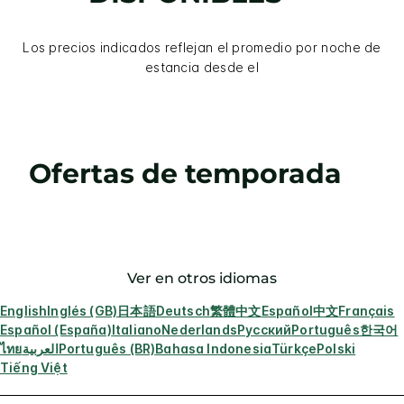
Los precios indicados reflejan el promedio por noche de
estancia desde el
Ofertas de temporada
Ver en otros idiomas
English
Inglés (GB)
日本語
Deutsch
繁體中文
Español
中文
Français
Español (España)
Italiano
Nederlands
Русский
Português
한국어
ไทย
العربية
Português (BR)
Bahasa Indonesia
Türkçe
Polski
Tiếng Việt