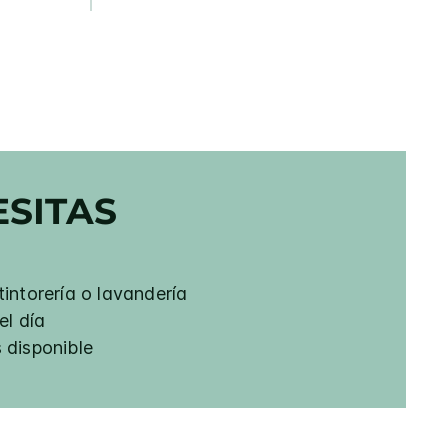
SITAS
tintorería o lavandería
el día
 disponible