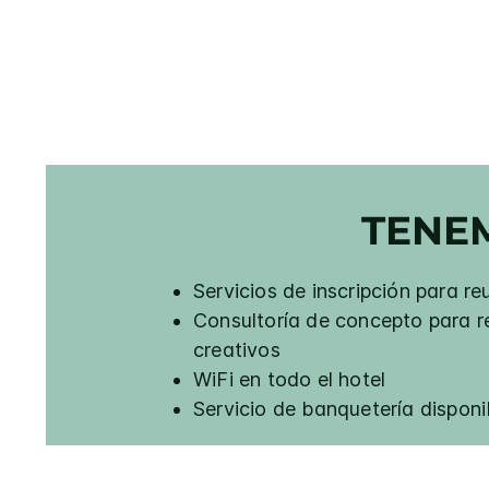
TENE
Servicios de inscripción para re
Consultoría de concepto para r
creativos
WiFi en todo el hotel
Servicio de banquetería disponi