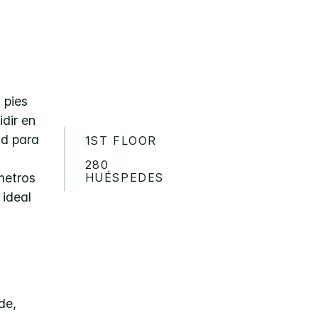
 pies
idir en
ad para
1ST FLOOR
280
HUÉSPEDES
metros
 ideal
de,