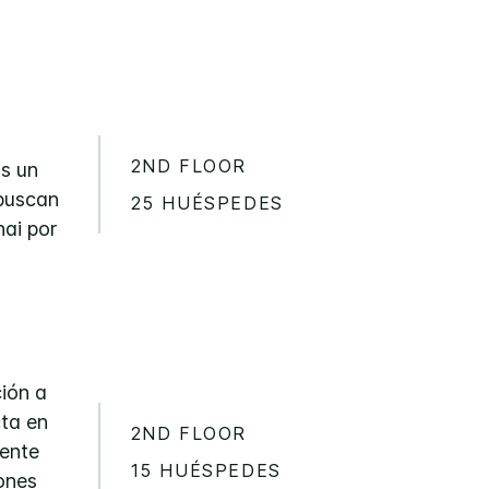
2ND FLOOR
Es un
buscan
25 HUÉSPEDES
nai por
ión a
cta en
2ND FLOOR
gente
15 HUÉSPEDES
ones