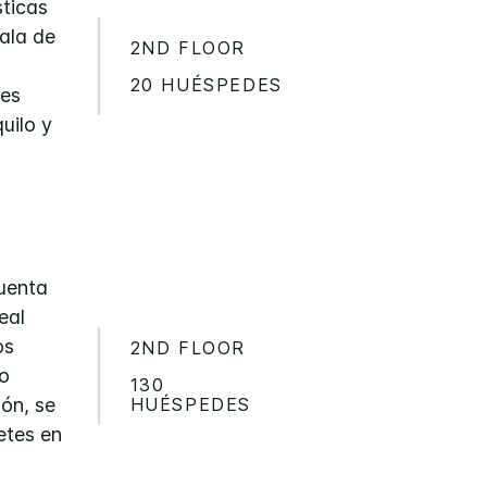
ticas
ala de
2ND FLOOR
20 HUÉSPEDES
nes
uilo y
cuenta
eal
os
2ND FLOOR
io
130
HUÉSPEDES
ión, se
etes en