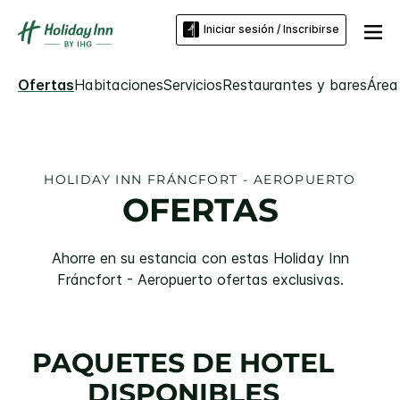
Iniciar sesión / Inscribirse
Ofertas
Habitaciones
Servicios
Restaurantes y bares
Área
HOLIDAY INN
FRÁNCFORT - AEROPUERTO
OFERTAS
Ahorre en su estancia con estas
Holiday Inn
Fráncfort - Aeropuerto
ofertas exclusivas.
PAQUETES DE HOTEL
DISPONIBLES