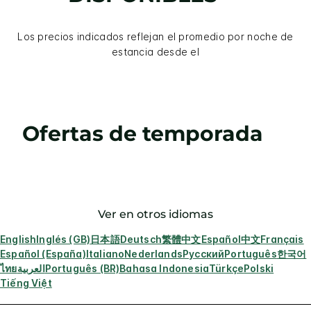
Los precios indicados reflejan el promedio por noche de
estancia desde el
Ofertas de temporada
Ver en otros idiomas
English
Inglés (GB)
日本語
Deutsch
繁體中文
Español
中文
Français
Español (España)
Italiano
Nederlands
Русский
Português
한국어
ไทย
العربية
Português (BR)
Bahasa Indonesia
Türkçe
Polski
Tiếng Việt