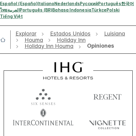
Español (España)
Italiano
Nederlands
Русский
Português
한국어
ไทย
العربية
Português (BR)
Bahasa Indonesia
Türkçe
Polski
Tiếng Việt
Explorar
Estados Unidos
Luisiana
Houma
Holiday Inn
Opiniones
Holiday Inn Houma