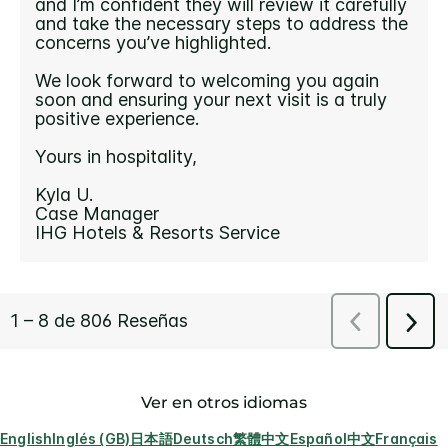
Ver en otros idiomas
English
Inglés (GB)
日本語
Deutsch
繁體中文
Español
中文
Français