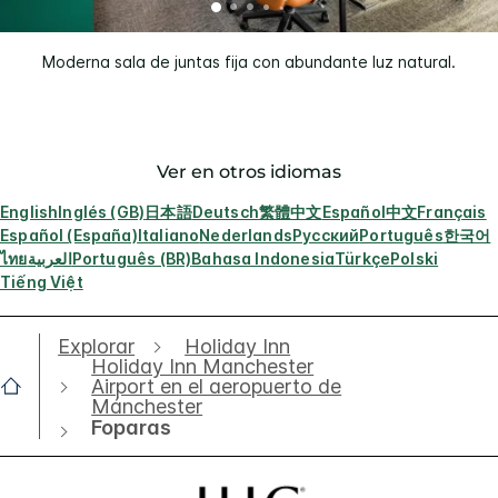
Moderna sala de juntas fija con abundante luz natural.
Ver en otros idiomas
English
Inglés (GB)
日本語
Deutsch
繁體中文
Español
中文
Français
Español (España)
Italiano
Nederlands
Русский
Português
한국어
ไทย
العربية
Português (BR)
Bahasa Indonesia
Türkçe
Polski
Tiếng Việt
Explorar
Holiday Inn
Holiday Inn Manchester
Airport en el aeropuerto de
Mánchester
Foparas