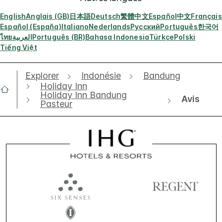
English
Anglais (GB)
日本語
Deutsch
繁體中文
Español
中文
Français
Español (España)
Italiano
Nederlands
Русский
Português
한국어
ไทย
العربية
Português (BR)
Bahasa Indonesia
Türkçe
Polski
Tiếng Việt
Explorer
Indonésie
Bandung
Holiday Inn
Holiday Inn Bandung
Avis
Pasteur