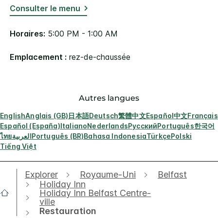
Consulter le menu
Horaires:
5:00 PM - 1:00 AM
Emplacement :
rez-de-chaussée
Autres langues
English
Anglais (GB)
日本語
Deutsch
繁體中文
Español
中文
Français
Español (España)
Italiano
Nederlands
Русский
Português
한국어
ไทย
العربية
Português (BR)
Bahasa Indonesia
Türkçe
Polski
Tiếng Việt
Explorer
Royaume-Uni
Belfast
Holiday Inn
Holiday Inn Belfast Centre-
ville
Restauration