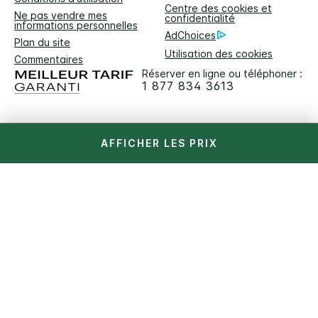
Centre des cookies et
Ne pas vendre mes
confidentialité
informations personnelles
AdChoices
Plan du site
Utilisation des cookies
Commentaires
Réserver en ligne ou téléphoner :
1 877 834 3613
AFFICHER LES PRIX
Téléchargez l’application IHG
One Rewards
En savoir plus
sur la
réservation rapide et les
récompenses sur vos voyages
Pour offrir la meilleure expérience de navigation sur notre site web,
une partie du contenu présenté sur cette page a été traduite à l’aide