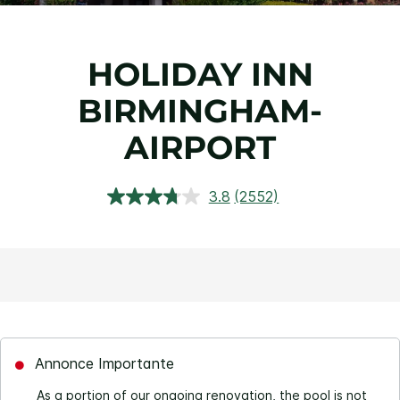
HOLIDAY INN
BIRMINGHAM-
AIRPORT
3.8
(2552)
Lire
2552
avis.
Lien
sur
la
même
page.
Annonce Importante
As a portion of our ongoing renovation, the pool is not