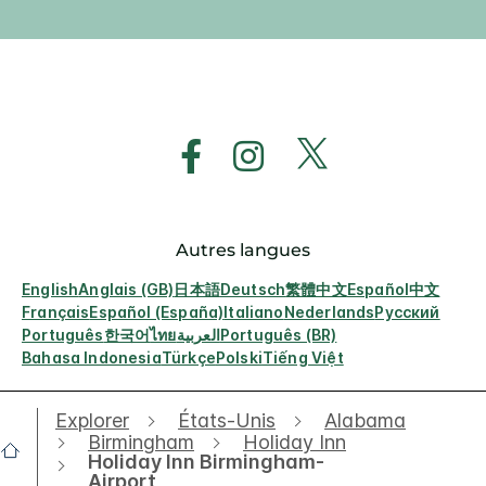
Autres langues
English
Anglais (GB)
日本語
Deutsch
繁體中文
Español
中文
Français
Español (España)
Italiano
Nederlands
Русский
Português
한국어
ไทย
العربية
Português (BR)
Bahasa Indonesia
Türkçe
Polski
Tiếng Việt
Explorer
États-Unis
Alabama
Birmingham
Holiday Inn
Holiday Inn Birmingham-
Airport