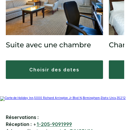
Suite avec une chambre
Chamb
choisir des dates
Réservations :
Réception :
+
1-205-9091999