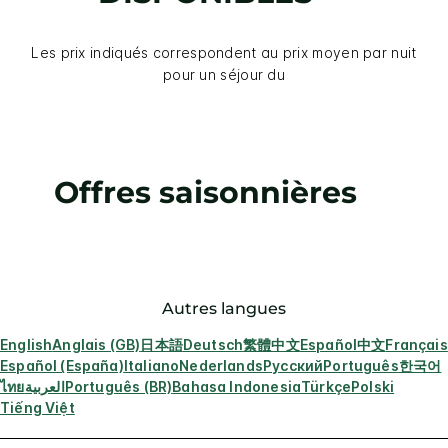
Les prix indiqués correspondent au prix moyen par nuit
pour un séjour du
Offres saisonnières
Autres langues
English
Anglais (GB)
日本語
Deutsch
繁體中文
Español
中文
Français
Español (España)
Italiano
Nederlands
Русский
Português
한국어
ไทย
العربية
Português (BR)
Bahasa Indonesia
Türkçe
Polski
Tiếng Việt