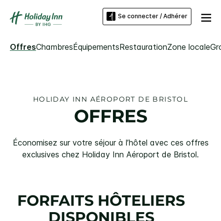
Se connecter / Adhérer
Offres
Chambres
Équipements
Restauration
Zone locale
Gr
HOLIDAY INN
AÉROPORT DE BRISTOL
OFFRES
Économisez sur votre séjour à l’hôtel avec ces offres
exclusives chez
Holiday Inn
Aéroport de Bristol
.
FORFAITS HÔTELIERS
DISPONIBLES