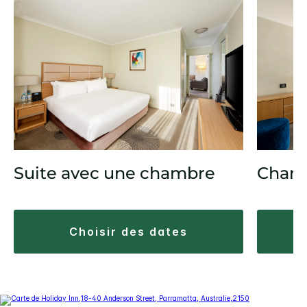
Suite avec une chambre
Cham
choisir des dates