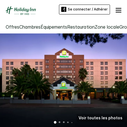
Se connecter / Adhérer
Offres
Chambres
Équipements
Restauration
Zone locale
Gro
Voir toutes les photos