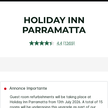
HOLIDAY INN
PARRAMATTA
4.4
(1369)
Lire
1369
avis.
Lien
sur
la
même
page.
Annonce Importante
Guest room refurbishments will be taking place at
Holiday Inn Parramatta from 13th July 2026. A total of 15
rooms will be undergoing this upgrade as part of our