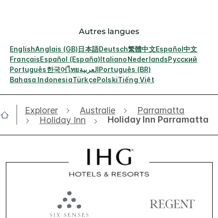
Autres langues
English
Anglais (GB)
日本語
Deutsch
繁體中文
Español
中文
Français
Español (España)
Italiano
Nederlands
Русский
Português
한국어
ไทย
العربية
Português (BR)
Bahasa Indonesia
Türkçe
Polski
Tiếng Việt
Explorer
Australie
Parramatta
Holiday Inn Parramatta
Holiday Inn