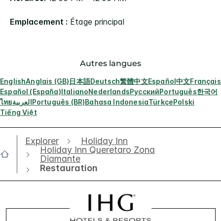
Emplacement :
Étage principal
Autres langues
English
Anglais (GB)
日本語
Deutsch
繁體中文
Español
中文
Français
Español (España)
Italiano
Nederlands
Русский
Português
한국어
ไทย
العربية
Português (BR)
Bahasa Indonesia
Türkçe
Polski
Tiếng Việt
Explorer
Holiday Inn
Holiday Inn Queretaro Zona
Diamante
Restauration