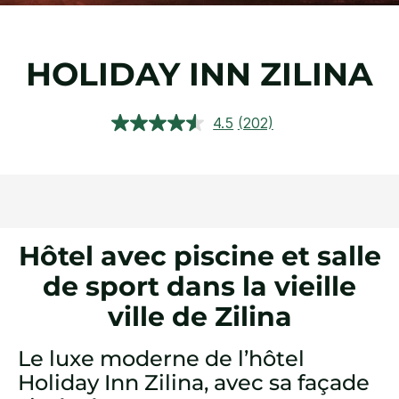
HOLIDAY INN
ZILINA
4.5
(202)
Lire
202
avis.
Lien
sur
la
même
page.
Hôtel avec piscine et salle
de sport dans la vieille
ville de Zilina
Le luxe moderne de l’hôtel
Holiday Inn Zilina, avec sa façade