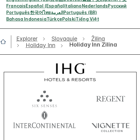
Français
Español (España)
Italiano
Nederlands
Русский
Português
한국어
ไทย
العربية
Português (BR)
Bahasa Indonesia
Türkçe
Polski
Tiếng Việt
Explorer
Slovaquie
Žilina
Holiday Inn Zilina
Holiday Inn