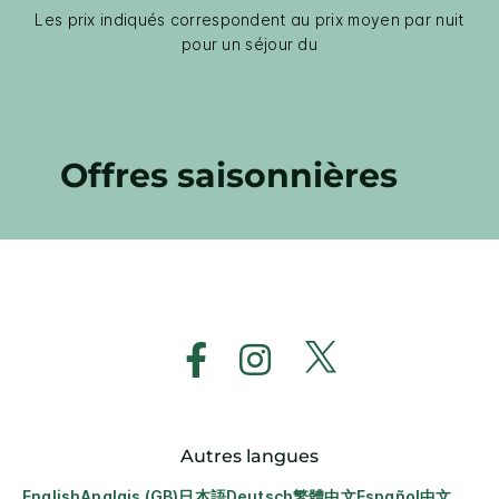
Les prix indiqués correspondent au prix moyen par nuit
pour un séjour du
Offres saisonnières
Autres langues
English
Anglais (GB)
日本語
Deutsch
繁體中文
Español
中文