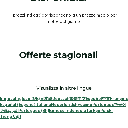
I prezzi indicati corrispondono a un prezzo medio per
notte dal giorno
Offerte stagionali
Visualizza in altre lingue
Inglese
Inglese (GB)
日本語
Deutsch
繁體中文
Español
中文
Français
Español (España)
Italiano
Nederlands
Русский
Português
한국어
ไทย
العربية
Português (BR)
Bahasa Indonesia
Türkçe
Polski
Tiếng Việt