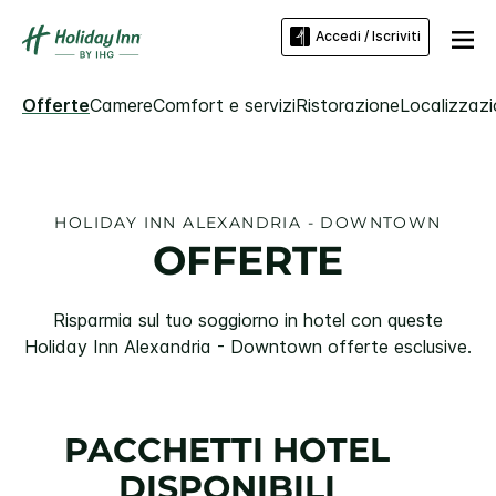
Accedi / Iscriviti
Offerte
Camere
Comfort e servizi
Ristorazione
Localizzazi
HOLIDAY INN
ALEXANDRIA - DOWNTOWN
OFFERTE
Risparmia sul tuo soggiorno in hotel con queste
Holiday Inn
Alexandria - Downtown
offerte esclusive.
PACCHETTI HOTEL
DISPONIBILI