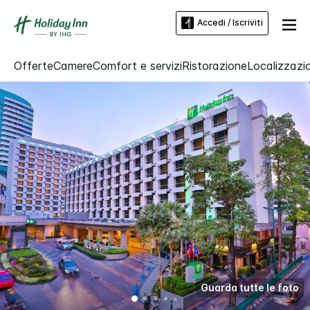
Accedi / Iscriviti
Offerte
Camere
Comfort e servizi
Ristorazione
Localizzazio
Guarda tutte le foto