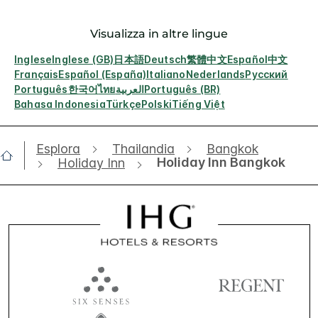
Visualizza in altre lingue
Inglese
Inglese (GB)
日本語
Deutsch
繁體中文
Español
中文
Français
Español (España)
Italiano
Nederlands
Русский
Português
한국어
ไทย
العربية
Português (BR)
Bahasa Indonesia
Türkçe
Polski
Tiếng Việt
Esplora
Thailandia
Bangkok
Holiday Inn Bangkok
Holiday Inn