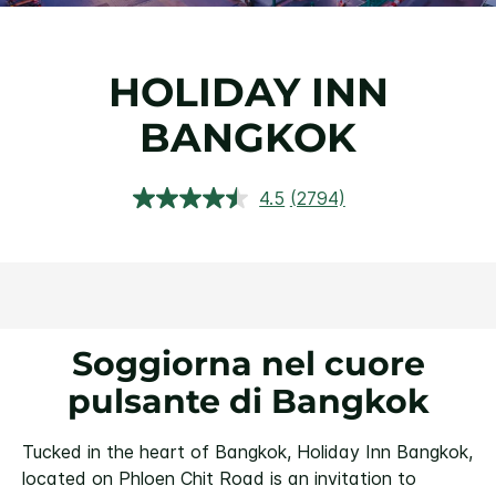
HOLIDAY INN
BANGKOK
4.5
(2794)
Leggi
2794
recensioni.
Stesso
link
alla
pagina.
Soggiorna nel cuore
pulsante di Bangkok
Tucked in the heart of Bangkok, Holiday Inn Bangkok,
located on Phloen Chit Road is an invitation to