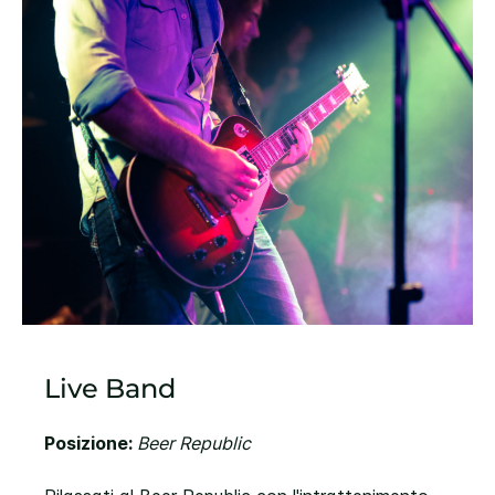
1
of
1
Live Band
Posizione:
Beer Republic