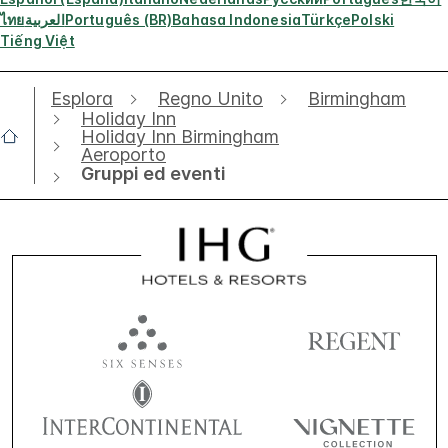
ไทย
العربية
Português (BR)
Bahasa Indonesia
Türkçe
Polski
Tiếng Việt
Esplora
Regno Unito
Birmingham
Holiday Inn
Holiday Inn Birmingham
Aeroporto
Gruppi ed eventi