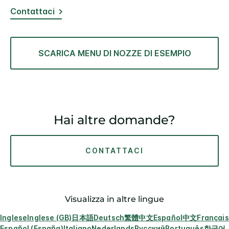
Contattaci
SCARICA MENU DI NOZZE DI ESEMPIO
Hai altre domande?
CONTATTACI
Visualizza in altre lingue
Inglese
Inglese (GB)
日本語
Deutsch
繁體中文
Español
中文
Français
Español (España)
Italiano
Nederlands
Русский
Português
한국어