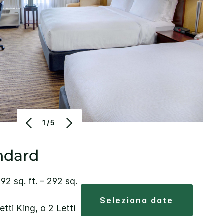
1/5
ndard
92 sq. ft. – 292 sq.
seleziona date
etti King, o 2 Letti