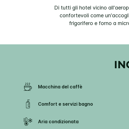
Di tutti gli hotel vicino all'aer
confortevoli come un'accoglie
frigorifero e forno a mic
IN
Macchina del caffè
Comfort e servizi bagno
Aria condizionata