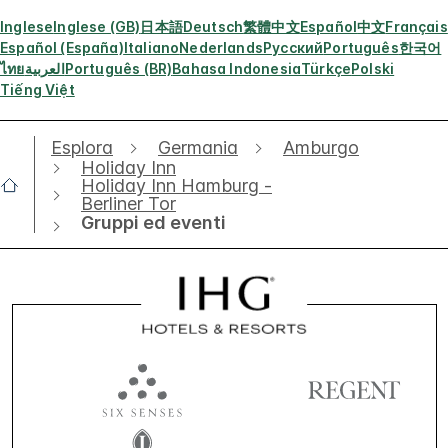
Inglese
Inglese (GB)
日本語
Deutsch
繁體中文
Español
中文
Français
Español (España)
Italiano
Nederlands
Русский
Português
한국어
ไทย
العربية
Português (BR)
Bahasa Indonesia
Türkçe
Polski
Tiếng Việt
Esplora
Germania
Amburgo
Holiday Inn
Holiday Inn Hamburg -
Berliner Tor
Gruppi ed eventi