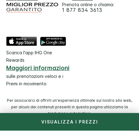
Prenota online o chiama:
1 877 834 3613
Scarica l'app IHG One
Rewards
Maggiori informazioni
sulle prenotazioni veloci e i
Premi in movimento
Per assicurarci di offrirti un'esperienza ottimale sul nostro sito web,
per alcuni dei contenuti presenti in questa pagina utilizziamo la
traduzione automatica.
VISUALIZZA I PREZZI
© 2026 IHG. Tutti i diritti riservati. La maggior parte degli
hotel è di proprietà e a gestione indipendente.