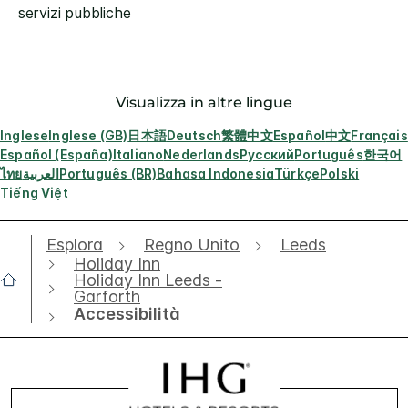
servizi pubbliche
Visualizza in altre lingue
Inglese
Inglese (GB)
日本語
Deutsch
繁體中文
Español
中文
Français
Español (España)
Italiano
Nederlands
Русский
Português
한국어
ไทย
العربية
Português (BR)
Bahasa Indonesia
Türkçe
Polski
Tiếng Việt
Esplora
Regno Unito
Leeds
Holiday Inn
Holiday Inn Leeds -
Garforth
Accessibilità