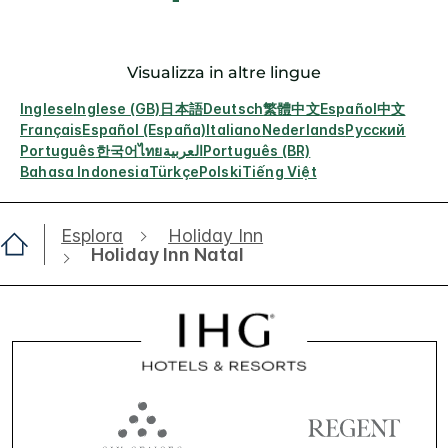
Visualizza in altre lingue
Inglese
Inglese (GB)
日本語
Deutsch
繁體中文
Español
中文
Français
Español (España)
Italiano
Nederlands
Русский
Português
한국어
ไทย
العربية
Português (BR)
Bahasa Indonesia
Türkçe
Polski
Tiếng Việt
Esplora
Holiday Inn
Holiday Inn Natal