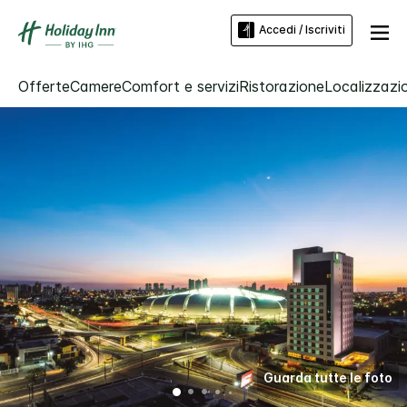
Accedi / Iscriviti
Offerte
Camere
Comfort e servizi
Ristorazione
Localizzazio
Guarda tutte le foto