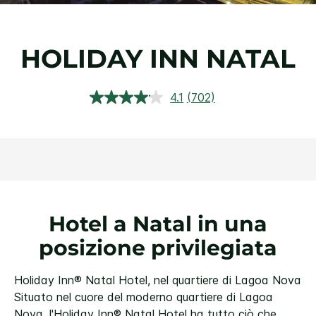
HOLIDAY INN
NATAL
4.1
(702)
Leggi
702
recensioni.
Stesso
link
alla
pagina.
Hotel a Natal in una
posizione privilegiata
Holiday Inn® Natal Hotel, nel quartiere di Lagoa Nova
Situato nel cuore del moderno quartiere di Lagoa
Nova, l'Holiday Inn® Natal Hotel ha tutto ciò che