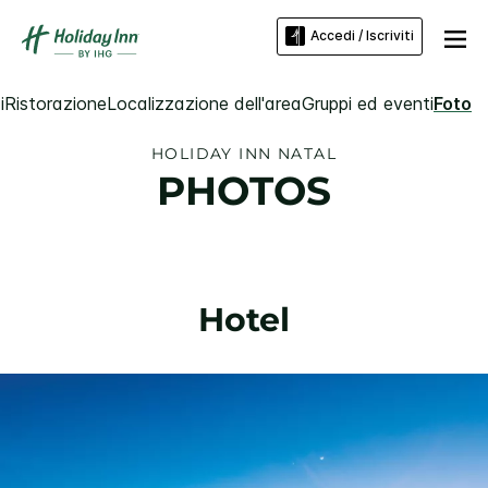
Accedi / Iscriviti
i
Ristorazione
Localizzazione dell'area
Gruppi ed eventi
Foto
HOLIDAY INN
NATAL
PHOTOS
Hotel