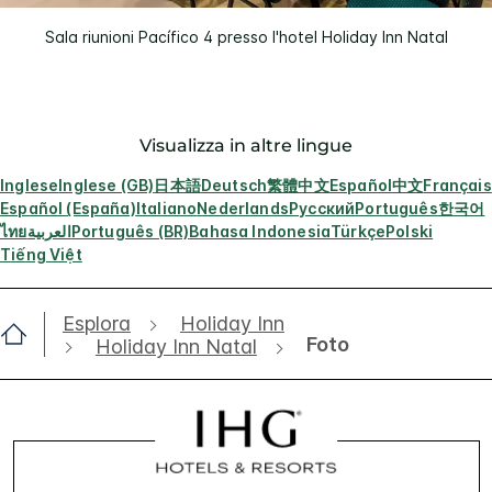
Sala riunioni Pacífico 4 presso l'hotel Holiday Inn Natal
Visualizza in altre lingue
Inglese
Inglese (GB)
日本語
Deutsch
繁體中文
Español
中文
Français
Español (España)
Italiano
Nederlands
Русский
Português
한국어
ไทย
العربية
Português (BR)
Bahasa Indonesia
Türkçe
Polski
Tiếng Việt
Esplora
Holiday Inn
Foto
Holiday Inn Natal