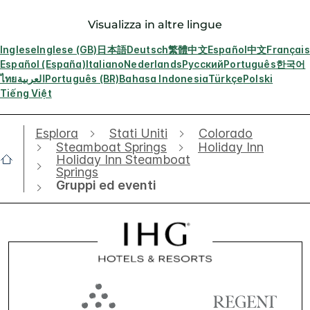
Visualizza in altre lingue
Inglese
Inglese (GB)
日本語
Deutsch
繁體中文
Español
中文
Français
Español (España)
Italiano
Nederlands
Русский
Português
한국어
ไทย
العربية
Português (BR)
Bahasa Indonesia
Türkçe
Polski
Tiếng Việt
Esplora
Stati Uniti
Colorado
Steamboat Springs
Holiday Inn
Holiday Inn Steamboat
Springs
Gruppi ed eventi