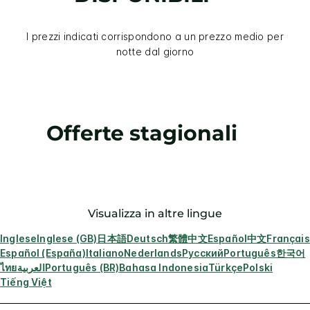
I prezzi indicati corrispondono a un prezzo medio per
notte dal giorno
Offerte stagionali
Visualizza in altre lingue
Inglese
Inglese (GB)
日本語
Deutsch
繁體中文
Español
中文
Français
Español (España)
Italiano
Nederlands
Русский
Português
한국어
ไทย
العربية
Português (BR)
Bahasa Indonesia
Türkçe
Polski
Tiếng Việt