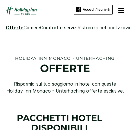
Accedi / Iscriviti
Offerte
Camere
Comfort e servizi
Ristorazione
Localizzazi
HOLIDAY INN
MONACO - UNTERHACHING
OFFERTE
Risparmia sul tuo soggiorno in hotel con queste
Holiday Inn
Monaco - Unterhaching
offerte esclusive.
PACCHETTI HOTEL
DISPONIBILI