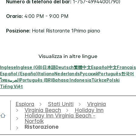
Numero di telefono del bar:
1-757-4994400(790)
Orario:
4:00 PM - 9:00 PM
Posizione:
Hotel Ristorante 1Primo piano
Visualizza in altre lingue
Inglese
Inglese (GB)
日本語
Deutsch
繁體中文
Español
中文
Français
Español (España)
Italiano
Nederlands
Русский
Português
한국어
ไทย
العربية
Português (BR)
Bahasa Indonesia
Türkçe
Polski
Tiếng Việt
Esplora
Stati Uniti
Virginia
Virginia Beach
Holiday Inn
Holiday Inn Virginia Beach -
Norfolk
Ristorazione