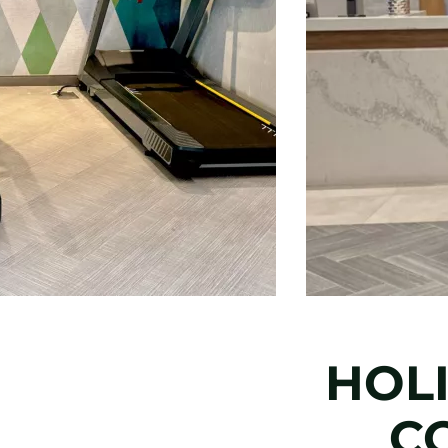
HOL
C