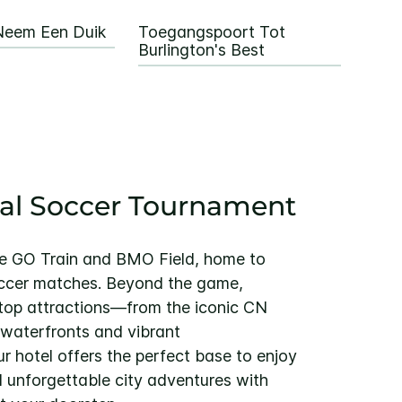
n Neem Een Duik
Toegangspoort Tot
Burlington's Best
al Soccer Tournament
he GO Train and BMO Field, home to
occer matches. Beyond the game,
 top attractions—from the iconic CN
 waterfronts and vibrant
r hotel offers the perfect base to enjoy
nd unforgettable city adventures with