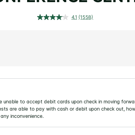
4.1
(1558)
Lees
1558
beoordelingen.
Dezelfde
paginalink.
be unable to accept debit cards upon check in moving forwar
ests are able to pay with cash or debit upon check out, how
 any inconvenience.