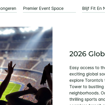
Jongeren
Premier Event Space
Blijf Fit E
2026 Glob
Easy access to t
exciting global s
explore Toronto’s
Tower to bustling
neighborhoods. Ou
thrilling sports a