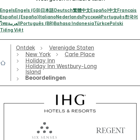
Engels
Engels (GB)
日本語
Deutsch
繁體中文
Español
中文
Français
Español (España)
Italiano
Nederlands
Русский
Português
한국어
ไทย
العربية
Português (BR)
Bahasa Indonesia
Türkçe
Polski
Tiếng Việt
Ontdek
Verenigde Staten
New York
Carle Place
Holiday Inn
Holiday Inn Westbury-Long
Island
Beoordelingen