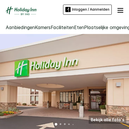
Inloggen / Aanmelden
Aanbiedingen
Kamers
Faciliteiten
Eten
Plaatselijke omgevin
Bekijk alle foto's