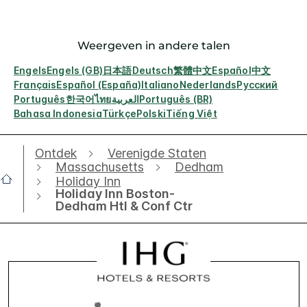
Weergeven in andere talen
Engels
Engels (GB)
日本語
Deutsch
繁體中文
Español
中文
Français
Español (España)
Italiano
Nederlands
Русский
Português
한국어
ไทย
العربية
Português (BR)
Bahasa Indonesia
Türkçe
Polski
Tiếng Việt
Ontdek
Verenigde Staten
Massachusetts
Dedham
Holiday Inn
Holiday Inn Boston-
Dedham Htl & Conf Ctr