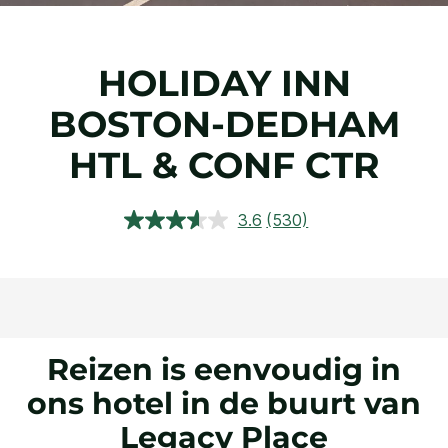
HOLIDAY INN
BOSTON-DEDHAM
HTL & CONF CTR
3.6
(530)
Lees
530
beoordelingen.
Dezelfde
paginalink.
Reizen is eenvoudig in
ons hotel in de buurt van
Legacy Place