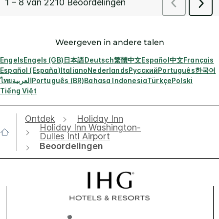
Weergeven in andere talen
Engels
Engels (GB)
日本語
Deutsch
繁體中文
Español
中文
Français
Español (España)
Italiano
Nederlands
Русский
Português
한국어
ไทย
العربية
Português (BR)
Bahasa Indonesia
Türkçe
Polski
Tiếng Việt
Ontdek
Holiday Inn
Holiday Inn Washington-
Dulles Intl Airport
Beoordelingen