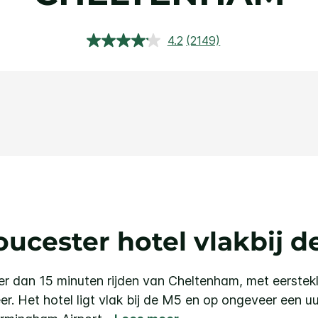
4.2
(2149)
Lees
2149
beoordelingen.
Dezelfde
paginalink.
ucester hotel vlakbij 
r dan 15 minuten rijden van Cheltenham, met eerstekla
er.
Het hotel ligt vlak bij de M5 en op ongeveer een uu