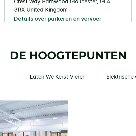
Crest Way
Barnwood
Gloucester
,
GL4
3RX
United Kingdom
Details over parkeren en vervoer
DE HOOGTEPUNTEN
Laten We Kerst Vieren
Elektrische