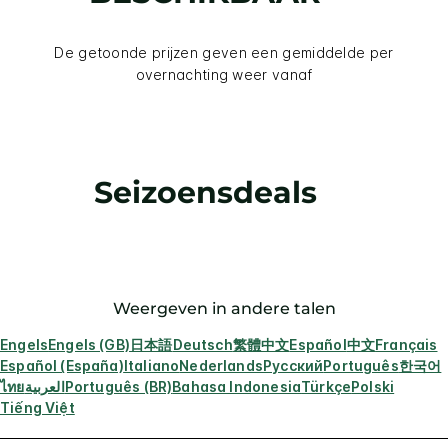
De getoonde prijzen geven een gemiddelde per
overnachting weer vanaf
Seizoensdeals
Weergeven in andere talen
Engels
Engels (GB)
日本語
Deutsch
繁體中文
Español
中文
Français
Español (España)
Italiano
Nederlands
Русский
Português
한국어
ไทย
العربية
Português (BR)
Bahasa Indonesia
Türkçe
Polski
Tiếng Việt