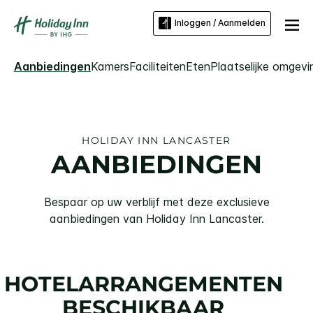
Inloggen / Aanmelden
Aanbiedingen
Kamers
Faciliteiten
Eten
Plaatselijke omgevi
HOLIDAY INN
LANCASTER
AANBIEDINGEN
Bespaar op uw verblijf met deze exclusieve
aanbiedingen van
Holiday Inn
Lancaster
.
HOTELARRANGEMENTEN
BESCHIKBAAR