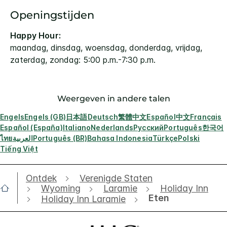
Openingstijden
Happy Hour:
maandag, dinsdag, woensdag, donderdag, vrijdag,
zaterdag, zondag: 5:00 p.m.-7:30 p.m.
Weergeven in andere talen
Engels
Engels (GB)
日本語
Deutsch
繁體中文
Español
中文
Français
Español (España)
Italiano
Nederlands
Русский
Português
한국어
ไทย
العربية
Português (BR)
Bahasa Indonesia
Türkçe
Polski
Tiếng Việt
Ontdek
Verenigde Staten
Wyoming
Laramie
Holiday Inn
Eten
Holiday Inn Laramie