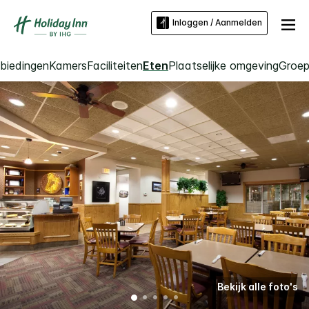
Inloggen / Aanmelden
biedingen
Kamers
Faciliteiten
Eten
Plaatselijke omgeving
Groep
Bekijk alle foto's