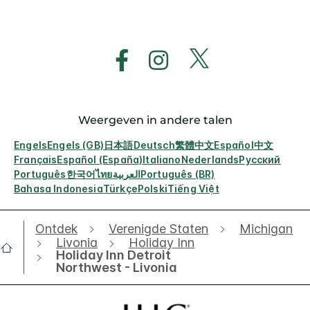
Weergeven in andere talen
Engels
Engels (GB)
日本語
Deutsch
繁體中文
Español
中文
Français
Español (España)
Italiano
Nederlands
Русский
Português
한국어
ไทย
العربية
Português (BR)
Bahasa Indonesia
Türkçe
Polski
Tiếng Việt
Ontdek
Verenigde Staten
Michigan
Livonia
Holiday Inn
Holiday Inn Detroit
Northwest - Livonia