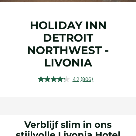
HOLIDAY INN
DETROIT
NORTHWEST -
LIVONIA
4.2
(806)
Lees
806
beoordelingen.
Dezelfde
paginalink.
Verblijf slim in ons
stijlvolle Livonia Hotel