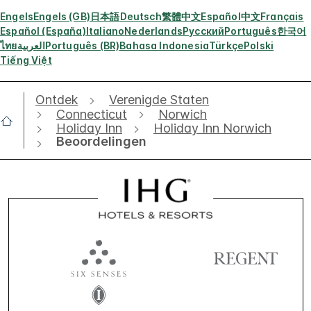
Engels
Engels (GB)
日本語
Deutsch
繁體中文
Español
中文
Français
Español (España)
Italiano
Nederlands
Русский
Português
한국어
ไทย
العربية
Português (BR)
Bahasa Indonesia
Türkçe
Polski
Tiếng Việt
Ontdek
Verenigde Staten
Connecticut
Norwich
Holiday Inn
Holiday Inn Norwich
Beoordelingen