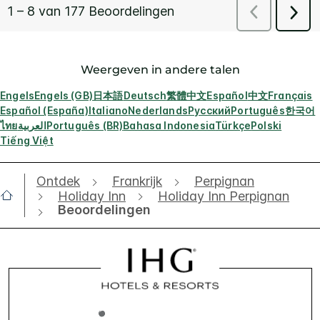
Weergeven in andere talen
Engels
Engels (GB)
日本語
Deutsch
繁體中文
Español
中文
Français
Español (España)
Italiano
Nederlands
Русский
Português
한국어
ไทย
العربية
Português (BR)
Bahasa Indonesia
Türkçe
Polski
Tiếng Việt
Ontdek
Frankrijk
Perpignan
Holiday Inn
Holiday Inn Perpignan
Beoordelingen