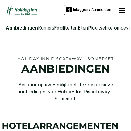
Inloggen / Aanmelden
Aanbiedingen
Kamers
Faciliteiten
Eten
Plaatselijke omgevi
HOLIDAY INN
PISCATAWAY - SOMERSET
AANBIEDINGEN
Bespaar op uw verblijf met deze exclusieve
aanbiedingen van
Holiday Inn
Piscataway -
Somerset
.
HOTELARRANGEMENTEN