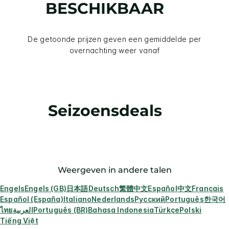
BESCHIKBAAR
De getoonde prijzen geven een gemiddelde per
overnachting weer vanaf
Seizoensdeals
Weergeven in andere talen
Engels
Engels (GB)
日本語
Deutsch
繁體中文
Español
中文
Français
Español (España)
Italiano
Nederlands
Русский
Português
한국어
ไทย
العربية
Português (BR)
Bahasa Indonesia
Türkçe
Polski
Tiếng Việt