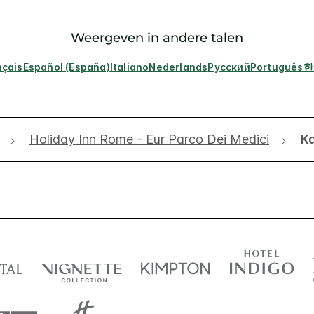
Weergeven in andere talen
nçais
Español (España)
Italiano
Nederlands
Русский
Português
한
Holiday Inn Rome - Eur Parco Dei Medici
K