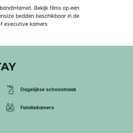
dbandinternet. Bekijk films op een
ensize bedden beschikbaar in de
of executive kamers
TAY
Dagelijkse schoonmaak
Familiekamers