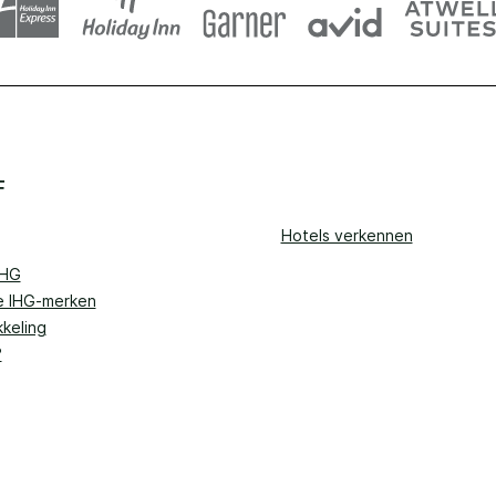
F
Hotels verkennen
IHG
e IHG-merken
keling
?