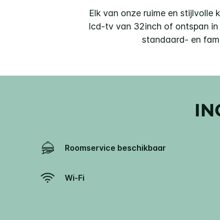
Elk van onze ruime en stijlvolle 
lcd-tv van 32inch of ontspan i
standaard- en fami
IN
Roomservice beschikbaar
Wi-Fi