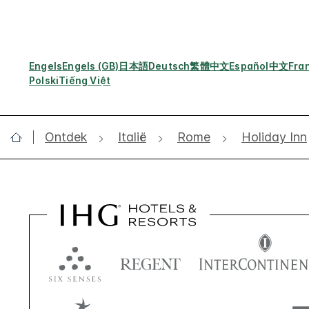
Engels
Engels (GB)
日本語
Deutsch
繁體中文
Español
中文
Fra
Polski
Tiếng Việt
Ontdek
Italië
Rome
Holiday Inn