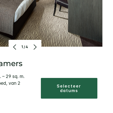
1/4
kamers
. – 29 sq. m.
bed, van 2
selecteer
datums