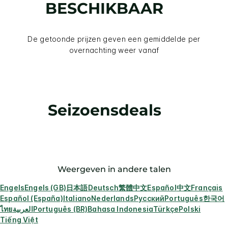
BESCHIKBAAR
De getoonde prijzen geven een gemiddelde per
overnachting weer vanaf
Seizoensdeals
Weergeven in andere talen
Engels
Engels (GB)
日本語
Deutsch
繁體中文
Español
中文
Français
Español (España)
Italiano
Nederlands
Русский
Português
한국어
ไทย
العربية
Português (BR)
Bahasa Indonesia
Türkçe
Polski
Tiếng Việt