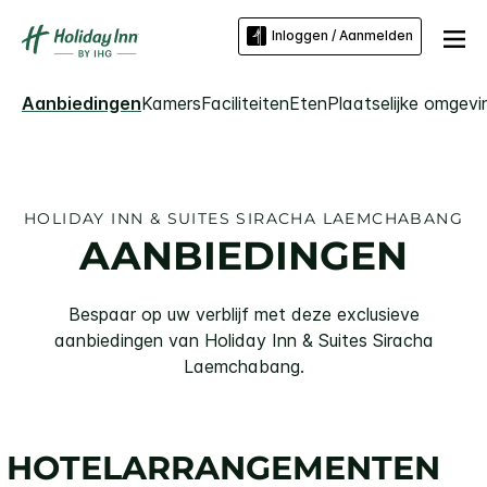
Inloggen / Aanmelden
Aanbiedingen
Kamers
Faciliteiten
Eten
Plaatselijke omgevi
HOLIDAY INN & SUITES
SIRACHA LAEMCHABANG
AANBIEDINGEN
Bespaar op uw verblijf met deze exclusieve
aanbiedingen van
Holiday Inn & Suites
Siracha
Laemchabang
.
HOTELARRANGEMENTEN