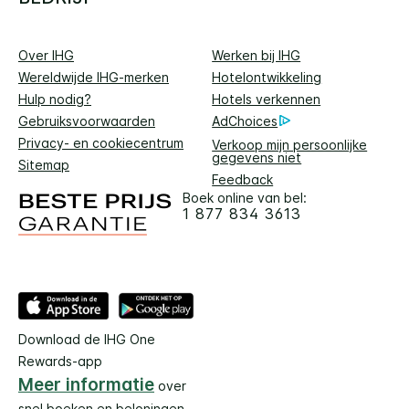
Over IHG
Werken bij IHG
Wereldwijde IHG-merken
Hotelontwikkeling
Hulp nodig?
Hotels verkennen
Gebruiksvoorwaarden
AdChoices
Privacy- en cookiecentrum
Verkoop mijn persoonlijke
gegevens niet
Sitemap
Feedback
Boek online van bel:
1 877 834 3613
Download de IHG One
Rewards-app
Meer informatie
over
snel boeken en beloningen