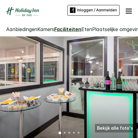
Inloggen / Aanmelden
Aanbiedingen
Kamers
Faciliteiten
Eten
Plaatselijke omgevi
Bekijk alle foto's