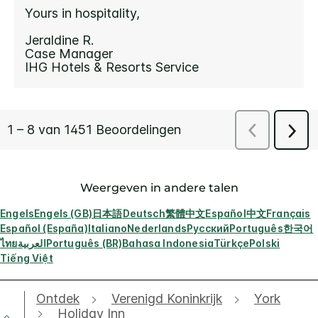
Weergeven in andere talen
Engels
Engels (GB)
日本語
Deutsch
繁體中文
Español
中文
Français
Español (España)
Italiano
Nederlands
Русский
Português
한국어
ไทย
العربية
Português (BR)
Bahasa Indonesia
Türkçe
Polski
Tiếng Việt
Ontdek
Verenigd Koninkrijk
York
Holiday Inn