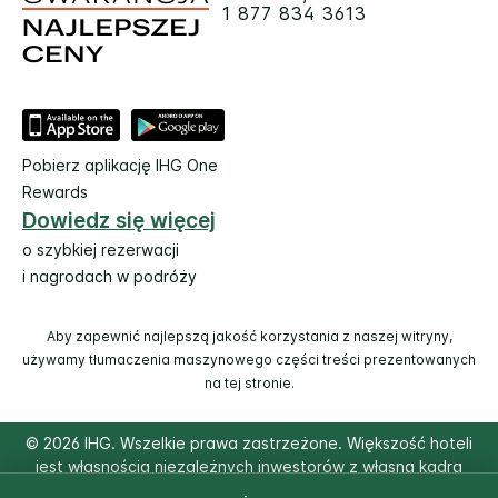
1 877 834 3613
Pobierz aplikację IHG One
Rewards
Dowiedz się więcej
o szybkiej rezerwacji
i nagrodach w podróży
Aby zapewnić najlepszą jakość korzystania z naszej witryny,
używamy tłumaczenia maszynowego części treści prezentowanych
na tej stronie.
© 2026 IHG. Wszelkie prawa zastrzeżone. Większość hoteli
jest własnością niezależnych inwestorów z własną kadrą
zarządzającą.