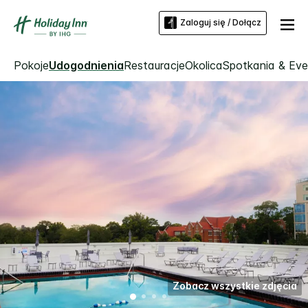
Zaloguj się / Dołącz
Pokoje
Udogodnienia
Restauracje
Okolica
Spotkania & Ev
Zobacz wszystkie zdjęcia