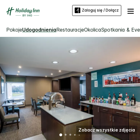
Zaloguj się / Dołącz
Pokoje
Udogodnienia
Restauracje
Okolica
Spotkania & Ev
Zobacz wszystkie zdjęcia