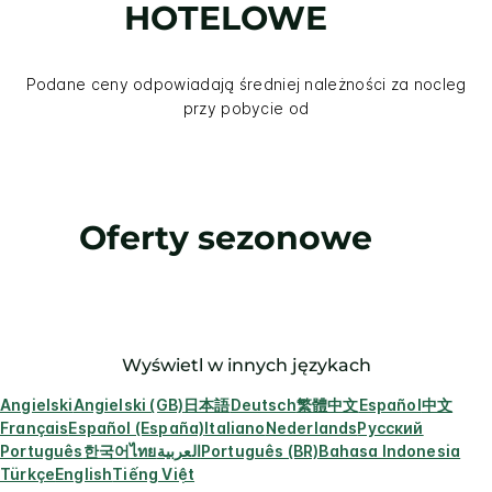
HOTELOWE
Podane ceny odpowiadają średniej należności za nocleg
przy pobycie od
Oferty sezonowe
Wyświetl w innych językach
Angielski
Angielski (GB)
日本語
Deutsch
繁體中文
Español
中文
Français
Español (España)
Italiano
Nederlands
Русский
Português
한국어
ไทย
العربية
Português (BR)
Bahasa Indonesia
Türkçe
English
Tiếng Việt