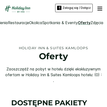
Zaloguj się / Dołącz
enia
Restauracje
Okolica
Spotkania & Eventy
Oferty
Zdjęcia
HOLIDAY INN & SUITES
KAMLOOPS
Oferty
Zaoszczędź na pobyt w hotelu dzięki ekskluzywnym
ofertom w
Holiday Inn & Suites
Kamloops
hotelu: (0) :
.
DOSTĘPNE PAKIETY