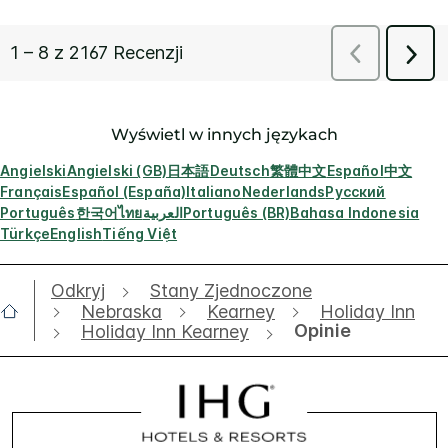
Wyświetl w innych językach
Angielski
Angielski (GB)
日本語
Deutsch
繁體中文
Español
中文
Français
Español (España)
Italiano
Nederlands
Русский
Português
한국어
ไทย
العربية
Português (BR)
Bahasa Indonesia
Türkçe
English
Tiếng Việt
Odkryj
Stany Zjednoczone
Nebraska
Kearney
Holiday Inn
Opinie
Holiday Inn Kearney