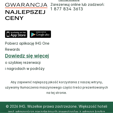
Zarezerwuj online lub zadzwoń:
1 877 834 3613
Pobierz aplikację IHG One
Rewards
Dowiedz się więcej
o szybkiej rezerwacji
i nagrodach w podróży
Aby zapewnić najlepszą jakość korzystania z naszej witryny,
używamy tłumaczenia maszynowego części treści prezentowanych
na tej stronie.
© 2026 IHG. Wszelkie prawa zastrzeżone. Większość hoteli
jest własnością niezależnych inwestorów z własną kadrą