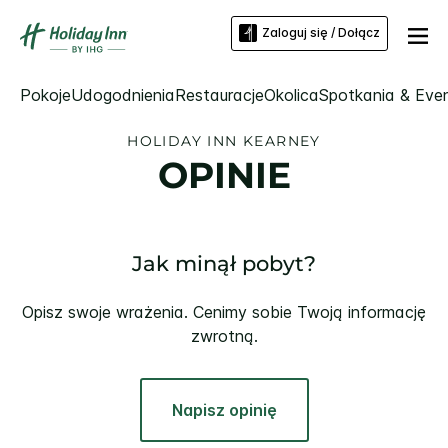
Zaloguj się / Dołącz
Pokoje
Udogodnienia
Restauracje
Okolica
Spotkania & Eve
HOLIDAY INN
KEARNEY
OPINIE
Jak minął pobyt?
Opisz swoje wrażenia. Cenimy sobie Twoją informację
zwrotną.
Napisz opinię