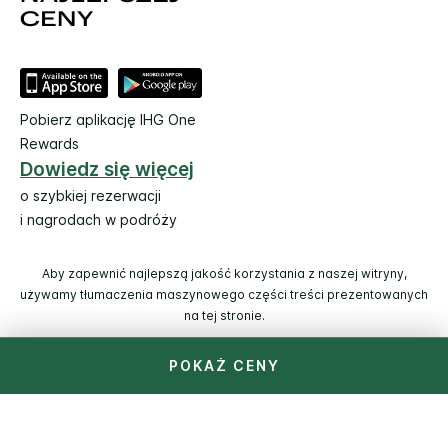
Pobierz aplikację IHG One
Rewards
Dowiedz się więcej
o szybkiej rezerwacji
i nagrodach w podróży
Aby zapewnić najlepszą jakość korzystania z naszej witryny,
używamy tłumaczenia maszynowego części treści prezentowanych
na tej stronie.
POKAŻ CENY
© 2026 IHG. Wszelkie prawa zastrzeżone. Większość hoteli
jest własnością niezależnych inwestorów z własną kadrą
zarządzającą.