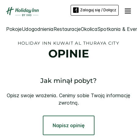
Zaloguj się / Dołącz
Pokoje
Udogodnienia
Restauracje
Okolica
Spotkania & Eve
HOLIDAY INN
KUWAIT AL THURAYA CITY
OPINIE
Jak minął pobyt?
Opisz swoje wrażenia. Cenimy sobie Twoją informację
zwrotną.
Napisz opinię