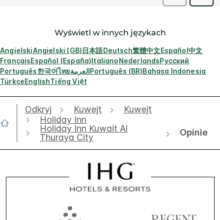
Wyświetl w innych językach
Angielski
Angielski (GB)
日本語
Deutsch
繁體中文
Español
中文
Français
Español (España)
Italiano
Nederlands
Русский
Português
한국어
ไทย
العربية
Português (BR)
Bahasa Indonesia
Türkçe
English
Tiếng Việt
Odkryj
Kuwejt
Kuwejt
Holiday Inn
Holiday Inn Kuwait Al
Opinie
Thuraya City