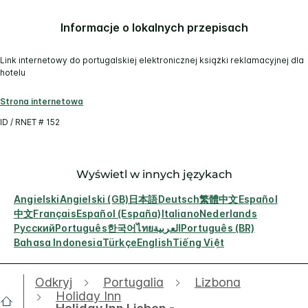
Informacje o lokalnych przepisach
Link internetowy do portugalskiej elektronicznej książki reklamacyjnej dla
hotelu
Strona internetowa
ID / RNET # 152
Wyświetl w innych językach
Angielski
Angielski (GB)
日本語
Deutsch
繁體中文
Español
中文
Français
Español (España)
Italiano
Nederlands
Русский
Português
한국어
ไทย
العربية
Português (BR)
Bahasa Indonesia
Türkçe
English
Tiếng Việt
Odkryj
Portugalia
Lizbona
Holiday Inn