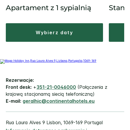
Apartament z 1 sypialnią
Stand
wybierz daty
Rezerwacje:
Front desk:
+
351-21-0046000
(Połączenia z
krajową stacjonarną siecią telefoniczną)
E-mail:
geralhic@continentalhotels.eu
Rua Laura Alves 9
Lisbon
,
1069-169
Portugal