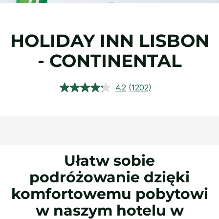
HOLIDAY INN
LISBON
- CONTINENTAL
4.2
(1202)
Czytaj
1202
Recenzji.
Łącze
do
tej
samej
strony.
Ułatw sobie
podróżowanie dzięki
komfortowemu pobytowi
w naszym hotelu w