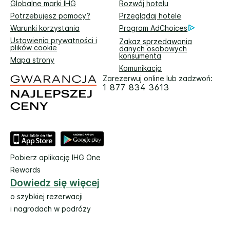
Globalne marki IHG
Rozwój hotelu
Potrzebujesz pomocy?
Przeglądaj hotele
Warunki korzystania
Program AdChoices
Ustawienia prywatności i
Zakaz sprzedawania
plików cookie
danych osobowych
konsumenta
Mapa strony
Komunikacja
Zarezerwuj online lub zadzwoń:
1 877 834 3613
Pobierz aplikację IHG One
Rewards
Dowiedz się więcej
o szybkiej rezerwacji
i nagrodach w podróży