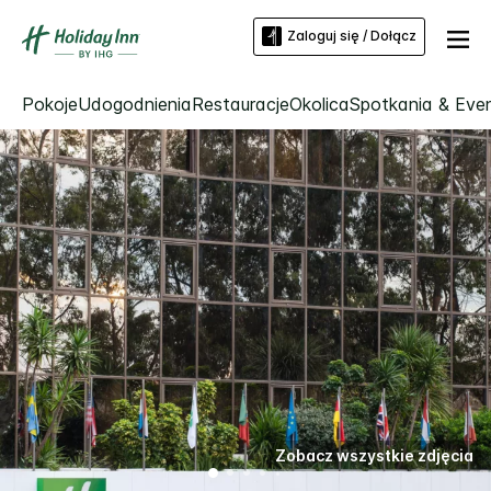
Zaloguj się / Dołącz
Pokoje
Udogodnienia
Restauracje
Okolica
Spotkania & Eve
Zobacz wszystkie zdjęcia