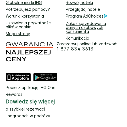
Globalne marki IHG
Rozwój hotelu
Potrzebujesz pomocy?
Przeglądaj hotele
Warunki korzystania
Program AdChoices
Ustawienia prywatności i
Zakaz sprzedawania
plików cookie
danych osobowych
konsumenta
Mapa strony
Komunikacja
Zarezerwuj online lub zadzwoń:
1 877 834 3613
Pobierz aplikację IHG One
Rewards
Dowiedz się więcej
o szybkiej rezerwacji
i nagrodach w podróży