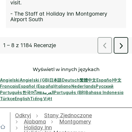
Wyświetl w innych językach
Angielski
Angielski (GB)
日本語
Deutsch
繁體中文
Español
中文
Français
Español (España)
Italiano
Nederlands
Русский
Português
한국어
ไทย
العربية
Português (BR)
Bahasa Indonesia
Türkçe
English
Tiếng Việt
Odkryj
Stany Zjednoczone
Alabama
Montgomery
Holiday Inn