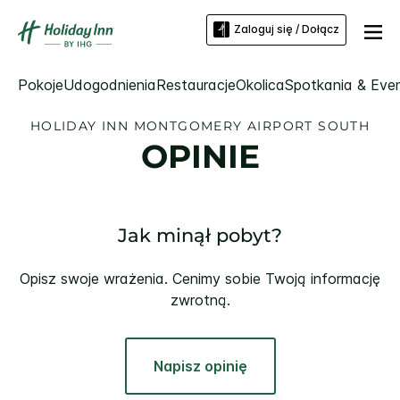
Zaloguj się / Dołącz
Pokoje
Udogodnienia
Restauracje
Okolica
Spotkania & Eve
HOLIDAY INN
MONTGOMERY AIRPORT SOUTH
OPINIE
Jak minął pobyt?
Opisz swoje wrażenia. Cenimy sobie Twoją informację
zwrotną.
Napisz opinię