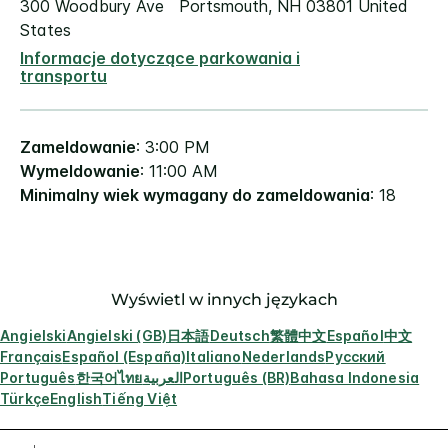
300 Woodbury Ave
Portsmouth
,
NH
03801
United
States
Informacje dotyczące parkowania i
transportu
Zameldowanie
: 3:00 PM
Wymeldowanie
: 11:00 AM
Minimalny wiek wymagany do zameldowania
: 18
Wyświetl w innych językach
Angielski
Angielski (GB)
日本語
Deutsch
繁體中文
Español
中文
Français
Español (España)
Italiano
Nederlands
Русский
Português
한국어
ไทย
العربية
Português (BR)
Bahasa Indonesia
Türkçe
English
Tiếng Việt