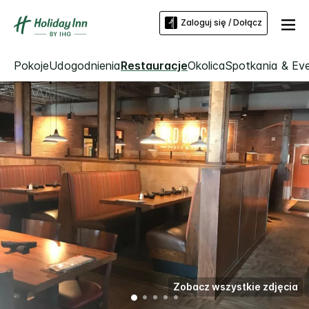
Zaloguj się / Dołącz
Pokoje
Udogodnienia
Restauracje
Okolica
Spotkania & Ev
Zobacz wszystkie zdjęcia