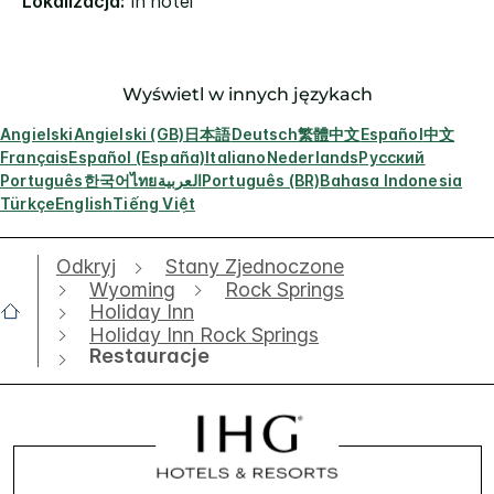
Lokalizacja:
In hotel
Wyświetl w innych językach
Angielski
Angielski (GB)
日本語
Deutsch
繁體中文
Español
中文
Français
Español (España)
Italiano
Nederlands
Русский
Português
한국어
ไทย
العربية
Português (BR)
Bahasa Indonesia
Türkçe
English
Tiếng Việt
Odkryj
Stany Zjednoczone
Wyoming
Rock Springs
Holiday Inn
Holiday Inn Rock Springs
Restauracje