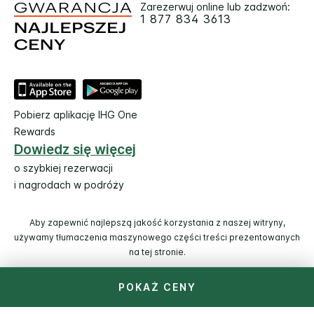
Zarezerwuj online lub zadzwoń:
1 877 834 3613
Pobierz aplikację IHG One
Rewards
Dowiedz się więcej
o szybkiej rezerwacji
i nagrodach w podróży
Aby zapewnić najlepszą jakość korzystania z naszej witryny,
używamy tłumaczenia maszynowego części treści prezentowanych
na tej stronie.
POKAŻ CENY
© 2026 IHG. Wszelkie prawa zastrzeżone. Większość hoteli
jest własnością niezależnych inwestorów z własną kadrą